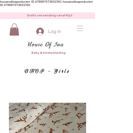
houseodinaproducten ID 478687073631591
houseodinaproducten
ID 478687073631591
Gratis verzending vanaf €50
Log In
House Of Ina
Baby & kinderkleding
SHOP - Girls