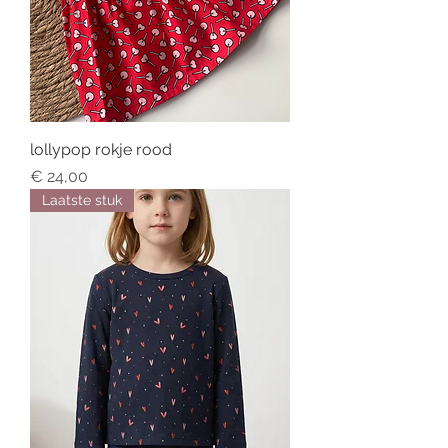
lollypop rokje rood
Price
€ 24,00
Laatste stuk