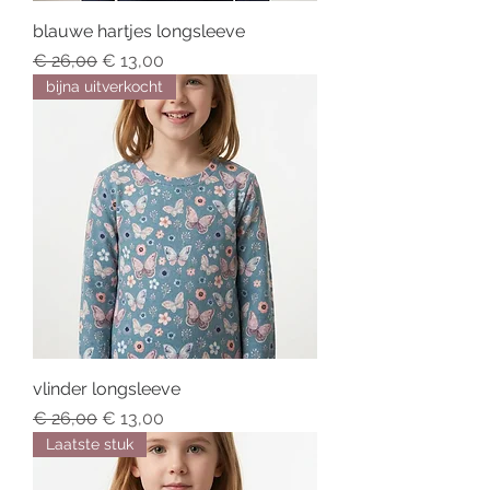
blauwe hartjes longsleeve
Regular Price
Sale Price
€ 26,00
€ 13,00
bijna uitverkocht
vlinder longsleeve
Regular Price
Sale Price
€ 26,00
€ 13,00
Laatste stuk