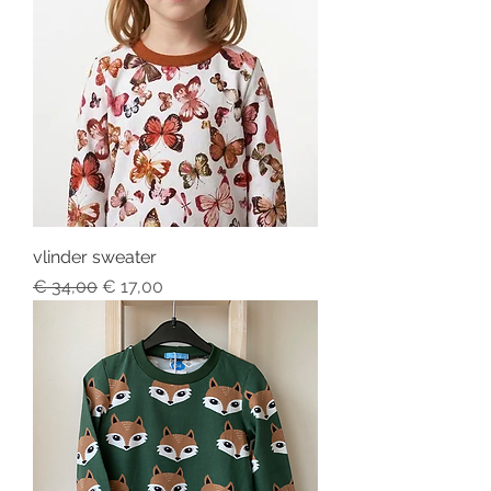
vlinder sweater
Regular Price
Sale Price
€ 34,00
€ 17,00