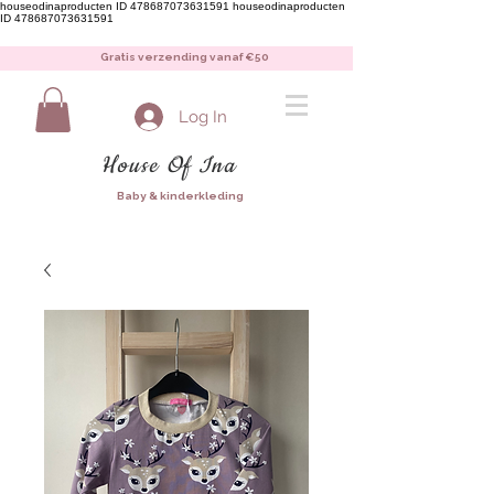
houseodinaproducten ID 478687073631591
houseodinaproducten
ID 478687073631591
Gratis verzending vanaf €50
Log In
House Of Ina
Baby & kinderkleding