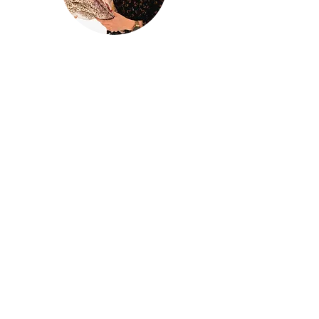
@houseofina
House Of
Ina
Baby & kinderkleding
Handgemaakte baby- en kinderkleding
met liefde ontworpen en gemaakt in
mijn atelier
Houseofina
BE0741834620