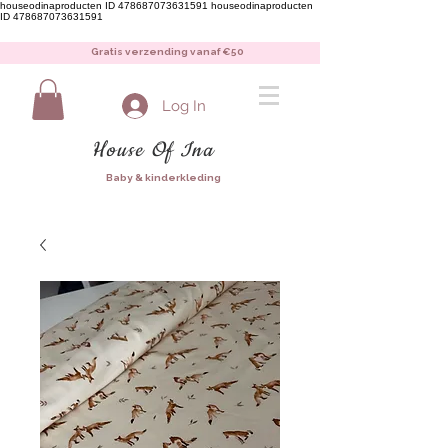
houseodinaproducten ID 478687073631591
houseodinaproducten
ID 478687073631591
Gratis verzending vanaf €50
Log In
House Of Ina
Baby & kinderkleding