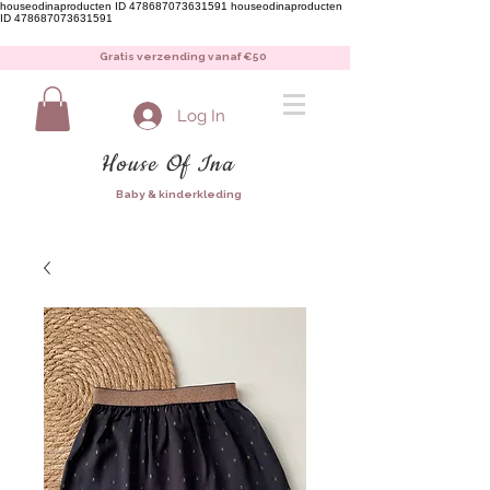
houseodinaproducten ID 478687073631591
houseodinaproducten
ID 478687073631591
Gratis verzending vanaf €50
Log In
House Of Ina
Baby & kinderkleding