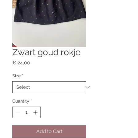
Zwart goud rokje
Price
€ 24,00
Size
*
Quantity
*
Add to Cart