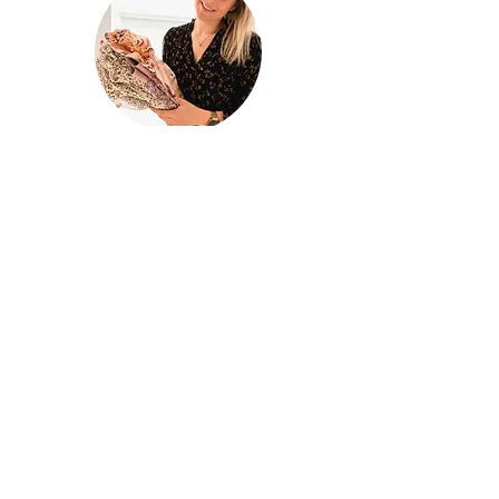
@houseofina
House Of
Ina
Baby & kinderkleding
Handgemaakte baby- en kinderkleding