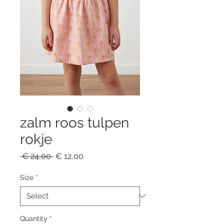
zalm roos tulpen
rokje
Regular
Sale
 € 24,00 
€ 12,00
Price
Price
Size
*
Quantity
*