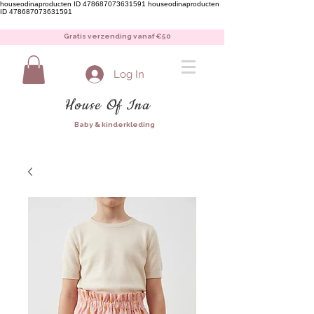
houseodinaproducten ID 478687073631591
houseodinaproducten
ID 478687073631591
Gratis verzending vanaf €50
Log In
House Of Ina
Baby & kinderkleding