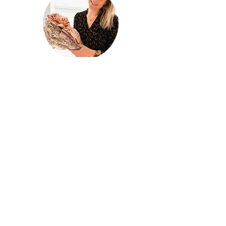
@houseofina
House Of
Ina
Baby & kinderkleding
Handgemaakte baby- en kinderkleding