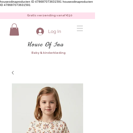
houseodinaproducten ID 478687073631591
houseodinaproducten
ID 478687073631591
Gratis verzending vanaf €50
Log In
House Of Ina
Baby & kinderkleding