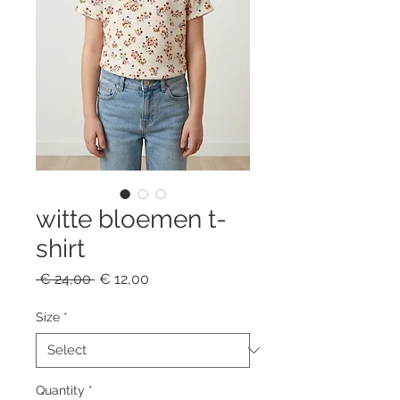
witte bloemen t-
shirt
Regular
Sale
 € 24,00 
€ 12,00
Price
Price
Size
*
Quantity
*