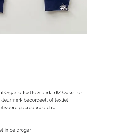
verzending kost €5 e
vanaf €50.
AFHALING
Bestellingen kunnen
bevestiging via mail
bestelling klaar is
draaiweg 1B,9470 D
al Organic Textile Standard)/ Oeko-Tex
le kleurmerk beoordeelt of textiel
rantwoord geproduceerd is.
t in de droger.