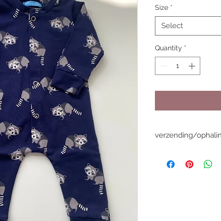
Size
*
Select
Quantity
*
verzending/ophali
De gemiddelde levert
WERKdagen, deze ka
drukte. Iets dringe
datum? contacteer mi
privé berichtje op i
VERZENDING
Alle pakketjes word