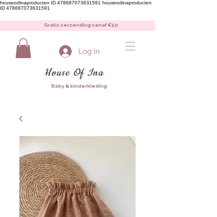
houseodinaproducten ID 478687073631591
houseodinaproducten
ID 478687073631591
Gratis verzending vanaf €50
Log In
House Of Ina
Baby & kinderkleding