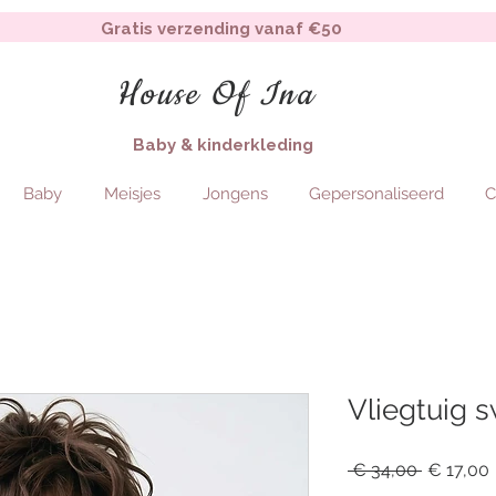
Gratis verzending vanaf €50
House Of Ina
Baby & kinderkleding
Baby
Meisjes
Jongens
Gepersonaliseerd
C
Vliegtuig 
Regular
 € 34,00 
€ 17,00
Price