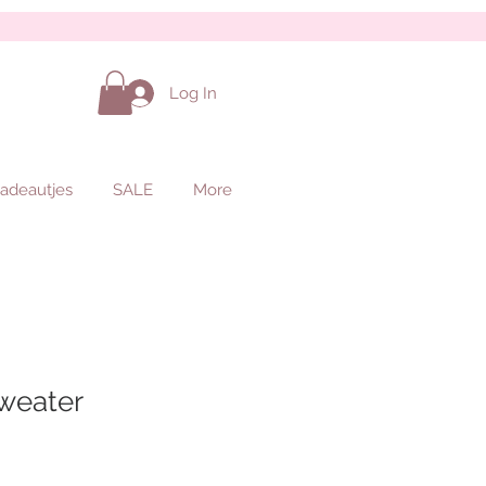
Log In
adeautjes
SALE
More
sweater
Sale
Price