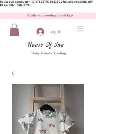
houseodinaproducten ID 478687073631591
houseodinaproducten
ID 478687073631591
Gratis verzending vanaf €50
Log In
House Of Ina
Baby & kinderkleding