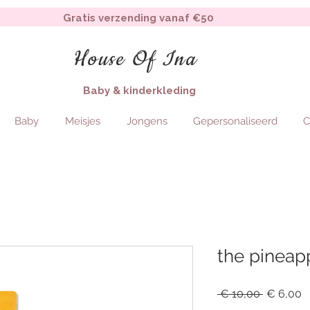
Gratis verzending vanaf €50
House Of Ina
Baby & kinderkleding
Baby
Meisjes
Jongens
Gepersonaliseerd
C
the pineap
Regular
S
 € 10,00 
€ 6,00
Price
P