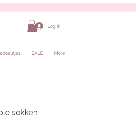
Log In
adeautjes
SALE
More
ple sokken
ale
rice