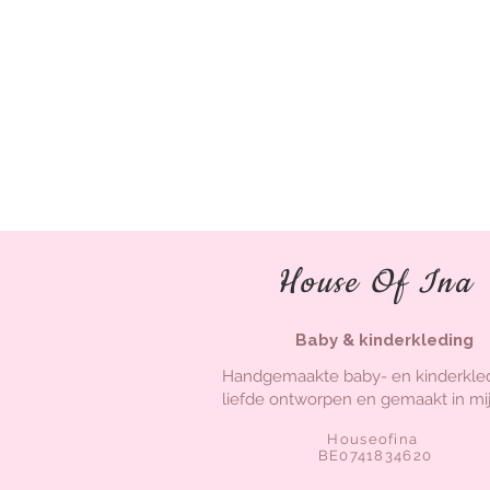
House Of Ina
Baby & kinderkleding
Handgemaakte baby- en kinderkle
liefde ontworpen en gemaakt in mij
Houseofina
BE0741834620