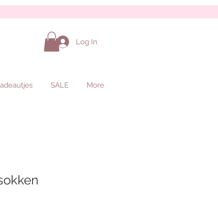
Log In
adeautjes
SALE
More
 sokken
ale
rice