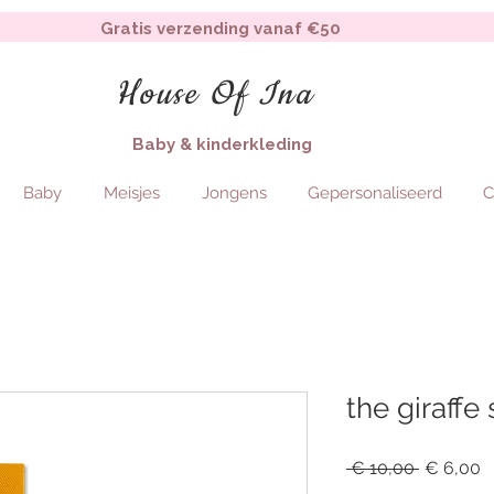
Gratis verzending vanaf €50
House Of Ina
Baby & kinderkleding
Baby
Meisjes
Jongens
Gepersonaliseerd
C
the giraffe
Regular
S
 € 10,00 
€ 6,00
Price
P