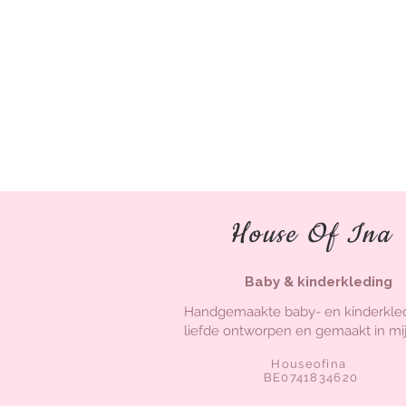
House Of Ina
Baby & kinderkleding
Handgemaakte baby- en kinderkle
liefde ontworpen en gemaakt in mij
Houseofina
BE0741834620