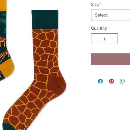
Size
*
Select
Quantity
*