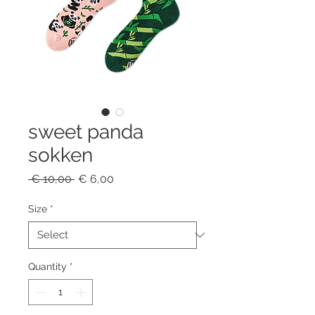
sweet panda
sokken
Regular
Sale
 € 10,00 
€ 6,00
Price
Price
Size
*
Quantity
*