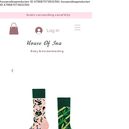
houseodinaproducten ID 478687073631591
houseodinaproducten
ID 478687073631591
Gratis verzending vanaf €50
Log In
House Of Ina
Baby & kinderkleding