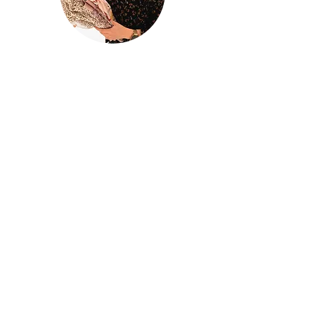
@houseofina
House Of
Ina
Baby & kinderkleding
Handgemaakte baby- en kinderkleding
met liefde ontworpen en gemaakt in
mijn atelier
Houseofina