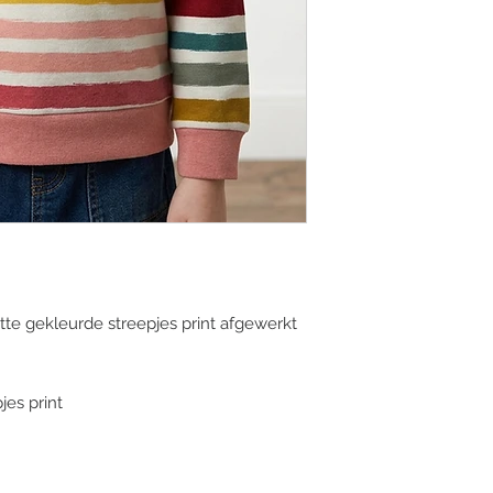
(bij voorkeur via e-m
of facebook).
Alle pakketjes word
Verzending België: €
e gekleurde streepjes print afgewerkt
jes print