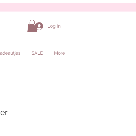
Log In
adeautjes
SALE
More
ter
Sale
Price