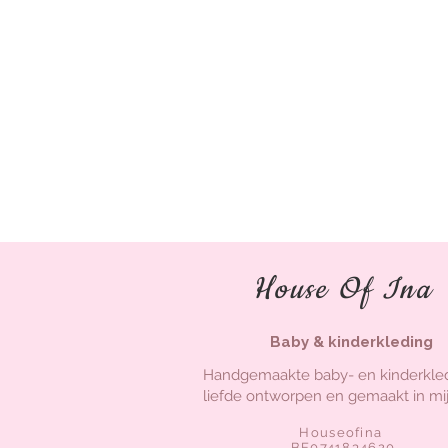
House Of Ina
Baby & kinderkleding
Handgemaakte baby- en kinderkle
liefde ontworpen en gemaakt in mij
Houseofina
BE0741834620