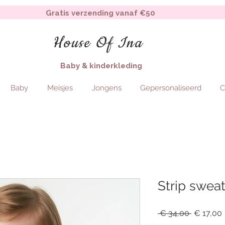
Gratis verzending vanaf €50
House Of Ina
Baby & kinderkleding
Baby
Meisjes
Jongens
Gepersonaliseerd
C
Strip swea
Regular
 € 34,00 
€ 17,00
Price