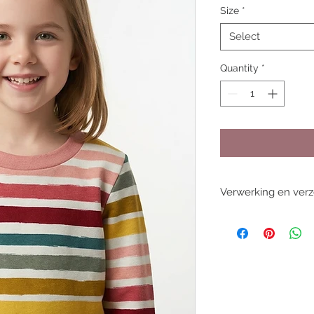
Size
*
Select
Quantity
*
Verwerking en ver
De gemiddelde levert
werkdagen, deze kan
drukte. Dit is voor p
Bestel je iets dat o
de eerstvolgende W
Iets dringend nodig
Stem dit eerst even 