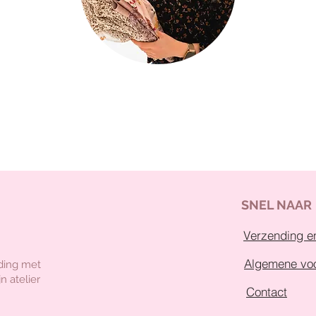
SNEL NAAR
Verzending en
Algemene vo
ding met
n atelier
Contact