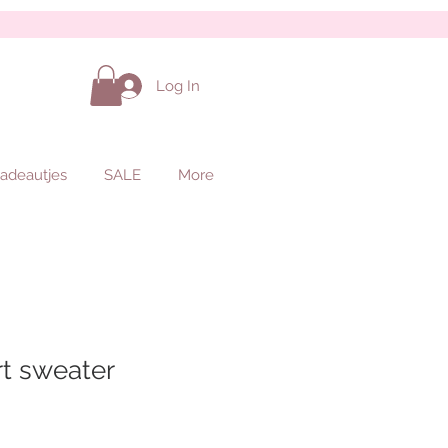
Log In
adeautjes
SALE
More
t sweater
Sale
Price