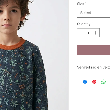
Size
*
Select
Quantity
*
Verwerking en ver
De gemiddelde levert
werkdagen, deze kan
drukte. Dit is voor p
Bestel je iets dat o
de eerstvolgende W
Iets dringend nodig
Stem dit eerst even 