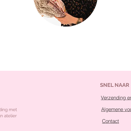
SNEL NAAR
Verzending en
Algemene vo
ding met
n atelier
Contact