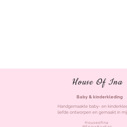
House Of Ina
Baby & kinderkleding
Handgemaakte baby- en kinderkle
liefde ontworpen en gemaakt in mij
Houseofina
BE0741834620