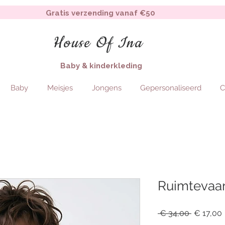
Gratis verzending vanaf €50
House Of Ina
Baby & kinderkleding
Baby
Meisjes
Jongens
Gepersonaliseerd
C
Ruimtevaar
Regular
 € 34,00 
€ 17,00
Price