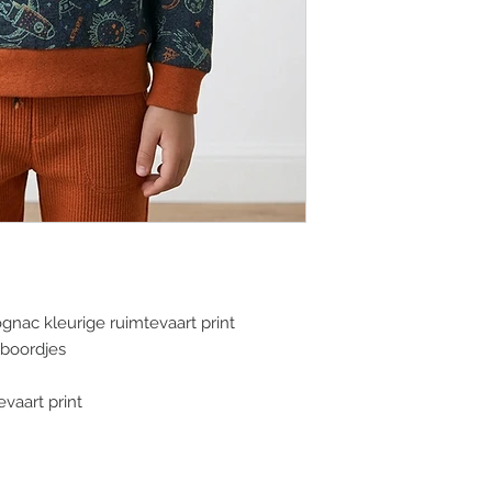
(bij voorkeur via e-m
of facebook).
Alle pakketjes word
Verzending België: €
nac kleurige ruimtevaart print
 boordjes
evaart print