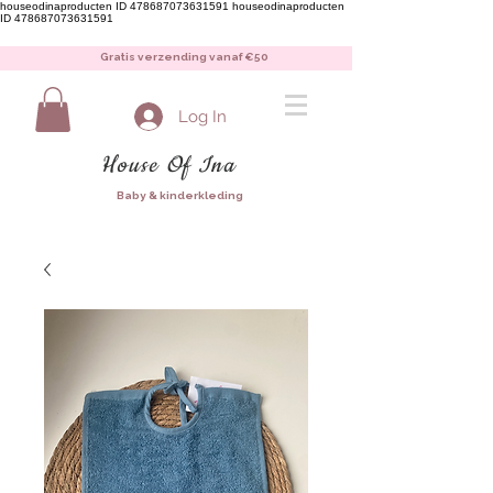
houseodinaproducten ID 478687073631591
houseodinaproducten
ID 478687073631591
Gratis verzending vanaf €50
Log In
House Of Ina
Baby & kinderkleding