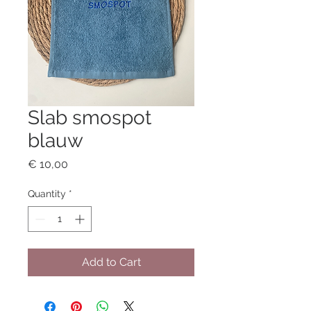
Slab smospot
blauw
Price
€ 10,00
Quantity
*
Add to Cart