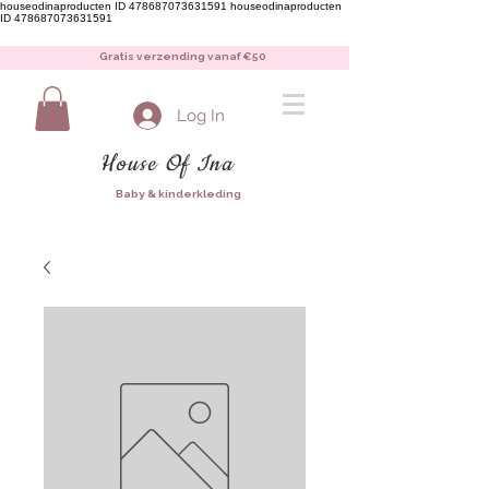
houseodinaproducten ID 478687073631591
houseodinaproducten
ID 478687073631591
Gratis verzending vanaf €50
Log In
House Of Ina
Baby & kinderkleding