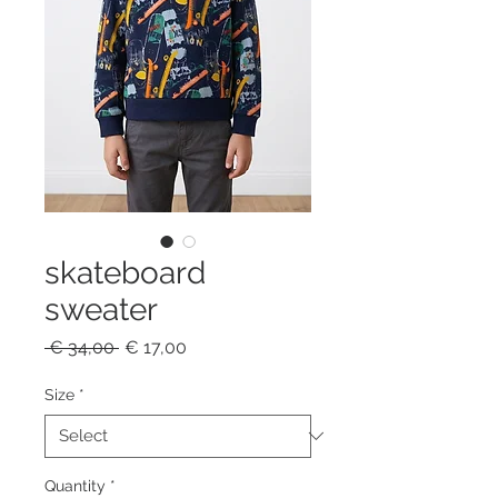
skateboard
sweater
Regular
Sale
 € 34,00 
€ 17,00
Price
Price
Size
*
Quantity
*