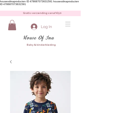
houseodinaproducten ID 478687073631591
houseodinaproducten
ID 478687073631591
Gratis verzending vanaf €50
Log In
House Of Ina
Baby & kinderkleding