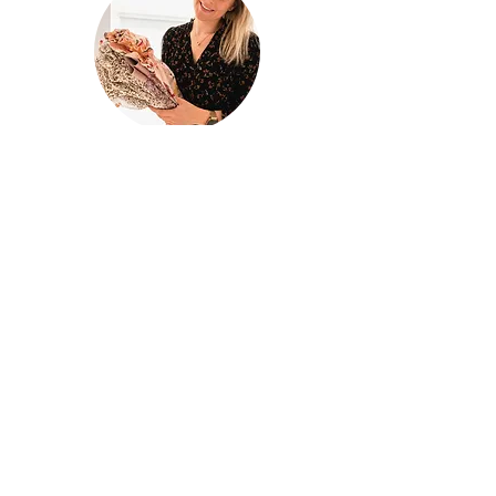
@houseofina
House Of
Ina
Baby & kinderkleding
Handgemaakte baby- en kinderkleding