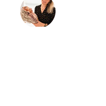
@houseofina
House Of
Ina
Baby & kinderkleding
Handgemaakte baby- en kinderkleding