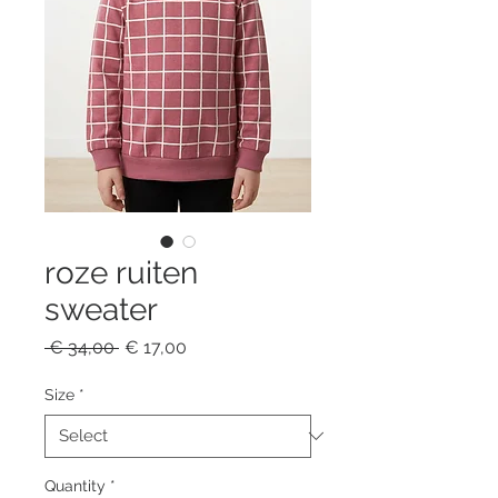
roze ruiten
sweater
Regular
Sale
 € 34,00 
€ 17,00
Price
Price
Size
*
Quantity
*