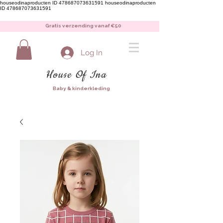
houseodinaproducten ID 478687073631591
houseodinaproducten
ID 478687073631591
Gratis verzending vanaf €50
Log In
House Of Ina
Baby & kinderkleding