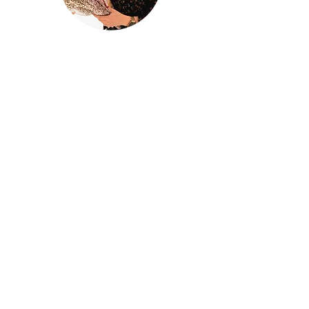
@houseofina
House Of
Ina
Baby & kinderkleding
Handgemaakte baby- en kinderkleding
met liefde ontworpen en gemaakt in
mijn atelier
Houseofina
BE0741834620