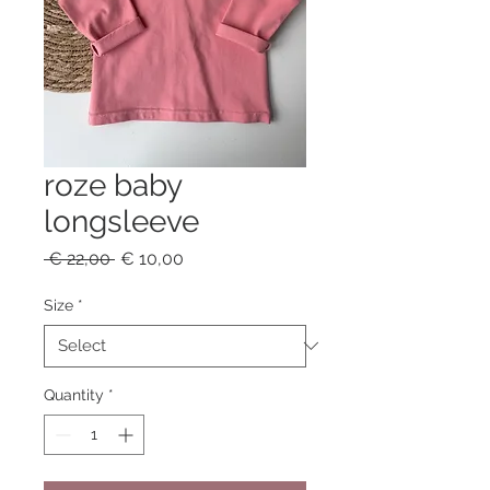
roze baby
longsleeve
Regular
Sale
 € 22,00 
€ 10,00
Price
Price
Size
*
Quantity
*