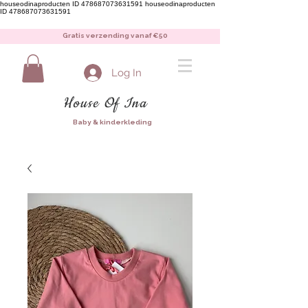
houseodinaproducten ID 478687073631591
houseodinaproducten
ID 478687073631591
Gratis verzending vanaf €50
Log In
House Of Ina
Baby & kinderkleding