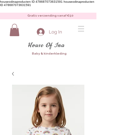
houseodinaproducten ID 478687073631591
houseodinaproducten
ID 478687073631591
Gratis verzending vanaf €50
Log In
House Of Ina
Baby & kinderkleding