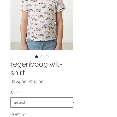
regenboog wit-
shirt
Regular
Sale
 € 24,00 
€ 12,00
Price
Price
Size
*
Quantity
*