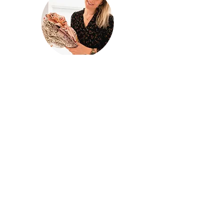
@houseofina
House Of
Ina
Baby & kinderkleding
Handgemaakte baby- en kinderkleding