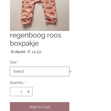
regenboog roos
boxpakje
Regular
Sale
 € 29,00 
€ 14,50
Price
Price
Size
*
Quantity
*
Add to Cart