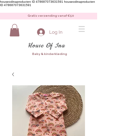
houseodinaproducten ID 478687073631591
houseodinaproducten
ID 478687073631591
Gratis verzending vanaf €50
Log In
House Of Ina
Baby & kinderkleding