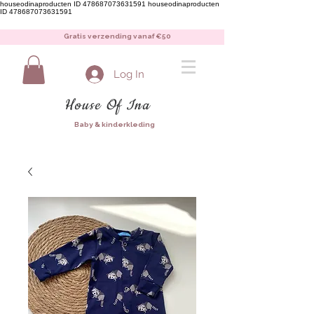
houseodinaproducten ID 478687073631591
houseodinaproducten
ID 478687073631591
Gratis verzending vanaf €50
Log In
House Of Ina
Baby & kinderkleding