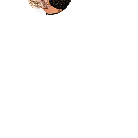
@houseofina
House Of
Ina
Baby & kinderkleding
Handgemaakte baby- en kinderkleding
met liefde ontworpen en gemaakt in
mijn atelier
Houseofina
BE0741834620