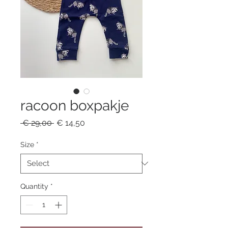
racoon boxpakje
Regular
Sale
 € 29,00 
€ 14,50
Price
Price
Size
*
Quantity
*