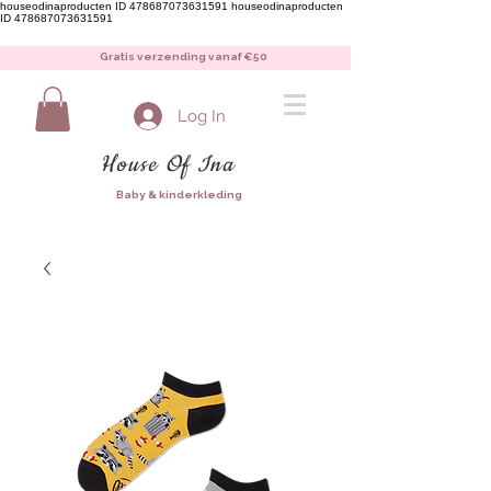
houseodinaproducten ID 478687073631591
houseodinaproducten
ID 478687073631591
Gratis verzending vanaf €50
Log In
House Of Ina
Baby & kinderkleding