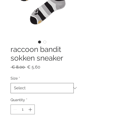
raccoon bandit
sokken sneaker
Regular
Sale
 € 8,00 
€ 5,60
Price
Price
Size
*
Quantity
*