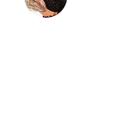
@houseofina
House Of
Ina
Baby & kinderkleding
Handgemaakte baby- en kinderkleding
met liefde ontworpen en gemaakt in
mijn atelier
Houseofina