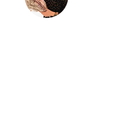
@houseofina
House Of
Ina
Baby & kinderkleding
Handgemaakte baby- en kinderkleding
met liefde ontworpen en gemaakt in
mijn atelier
Houseofina