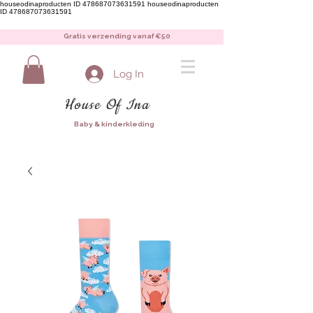
houseodinaproducten ID 478687073631591
houseodinaproducten
ID 478687073631591
Gratis verzending vanaf €50
Log In
House Of Ina
Baby & kinderkleding