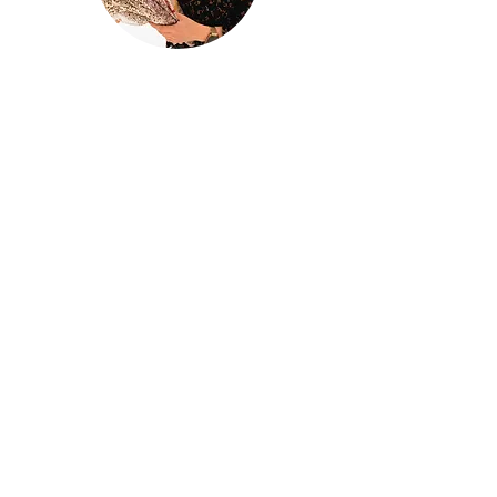
@houseofina
House Of
Ina
Baby & kinderkleding
Handgemaakte baby- en kinderkleding
met liefde ontworpen en gemaakt in
mijn atelier
Houseofina
BE0741834620