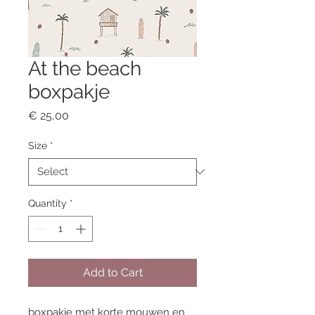
At the beach
boxpakje
Price
€ 25,00
Size
*
Quantity
*
Add to Cart
boxpakje met korte mouwen en