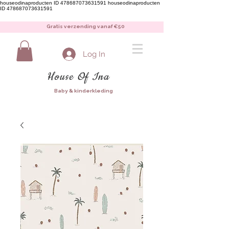
houseodinaproducten ID 478687073631591
houseodinaproducten
ID 478687073631591
Gratis verzending vanaf €50
Log In
House Of Ina
Baby & kinderkleding