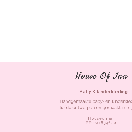
House Of Ina
Baby & kinderkleding
Handgemaakte baby- en kinderkle
liefde ontworpen en gemaakt in mij
Houseofina
BE0741834620