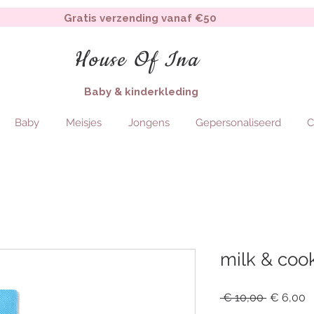
Gratis verzending vanaf €50
House Of Ina
Baby & kinderkleding
Baby
Meisjes
Jongens
Gepersonaliseerd
C
milk & coo
Regular
S
 € 10,00 
€ 6,00
Price
P