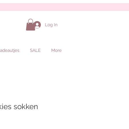
Log In
adeautjes
SALE
More
kies sokken
ale
rice