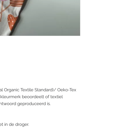
verzending kost €5 e
vanaf €50.
AFHALING
Bestellingen kunnen
bevestiging via mail
bestelling klaar is
draaiweg 1B,9470 D
al Organic Textile Standard)/ Oeko-Tex
le kleurmerk beoordeelt of textiel
rantwoord geproduceerd is.
t in de droger.