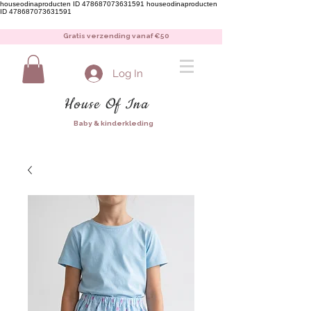
houseodinaproducten ID 478687073631591
houseodinaproducten
ID 478687073631591
Gratis verzending vanaf €50
Log In
House Of Ina
Baby & kinderkleding