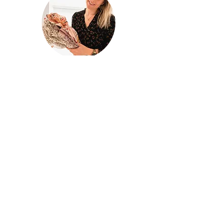
@houseofina
House Of
Ina
Baby & kinderkleding
Handgemaakte baby- en kinderkleding