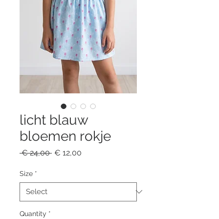
licht blauw
bloemen rokje
Regular
Sale
 € 24,00 
€ 12,00
Price
Price
Size
*
Quantity
*