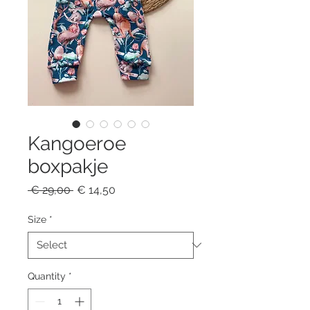
Kangoeroe
boxpakje
Regular
Sale
 € 29,00 
€ 14,50
Price
Price
Size
*
Quantity
*