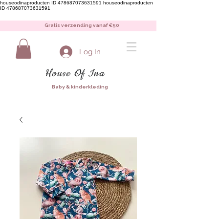
houseodinaproducten ID 478687073631591
houseodinaproducten
ID 478687073631591
Gratis verzending vanaf €50
Log In
House Of Ina
Baby & kinderkleding