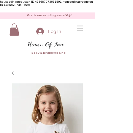
houseodinaproducten ID 478687073631591
houseodinaproducten
ID 478687073631591
Gratis verzending vanaf €50
Log In
House Of Ina
Baby & kinderkleding