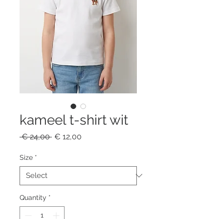
kameel t-shirt wit
Regular
Sale
 € 24,00 
€ 12,00
Price
Price
Size
*
Quantity
*