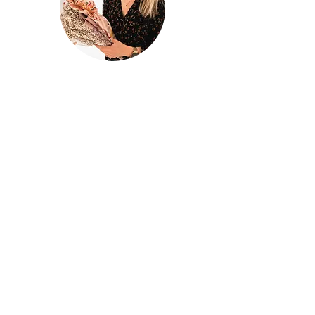
@houseofina
House Of
Ina
Baby & kinderkleding
Handgemaakte baby- en kinderkleding
met liefde ontworpen en gemaakt in
mijn atelier