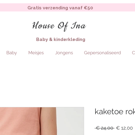
Gratis verzending vanaf €50
House Of Ina
Baby & kinderkleding
Baby
Meisjes
Jongens
Gepersonaliseerd
C
kaketoe ro
Regular
S
 € 24,00 
€ 12,00
Price
P