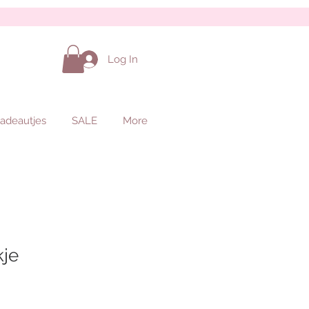
Log In
adeautjes
SALE
More
kje
ale
rice