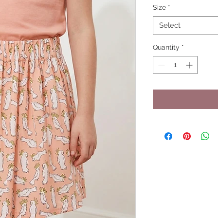
Size
*
Select
Quantity
*