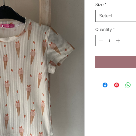
Size
*
Select
Quantity
*