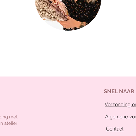
SNEL NAAR
Verzending en
Algemene vo
ding met
n atelier
Contact