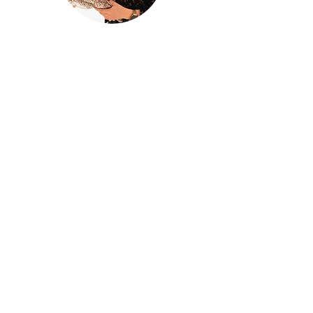
@houseofina
House Of
Ina
Baby & kinderkleding
Handgemaakte baby- en kinderkleding
met liefde ontworpen en gemaakt in
mijn atelier
Houseofina
BE0741834620