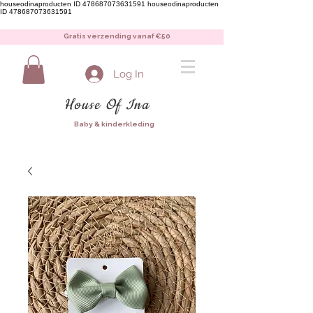
houseodinaproducten ID 478687073631591
houseodinaproducten
ID 478687073631591
Gratis verzending vanaf €50
Log In
House Of Ina
Baby & kinderkleding