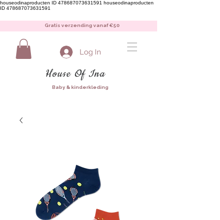
houseodinaproducten ID 478687073631591
houseodinaproducten
ID 478687073631591
Gratis verzending vanaf €50
Log In
House Of Ina
Baby & kinderkleding