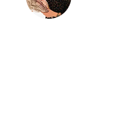
@houseofina
House Of
Ina
Baby & kinderkleding
Handgemaakte baby- en kinderkleding
met liefde ontworpen en gemaakt in
mijn atelier
Houseofina