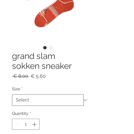
grand slam
sokken sneaker
Regular
Sale
 € 8,00 
€ 5,60
Price
Price
Size
*
Quantity
*