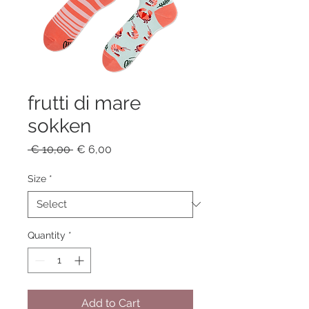
frutti di mare
sokken
Regular
Sale
 € 10,00 
€ 6,00
Price
Price
Size
*
Quantity
*
Add to Cart