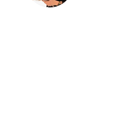
@houseofina
House Of
Ina
Baby & kinderkleding
Handgemaakte baby- en kinderkleding
met liefde ontworpen en gemaakt in
mijn atelier
Houseofina
BE0741834620