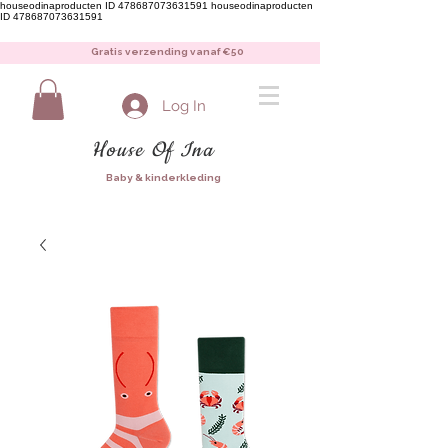
houseodinaproducten ID 478687073631591
houseodinaproducten
ID 478687073631591
Gratis verzending vanaf €50
Log In
House Of Ina
Baby & kinderkleding