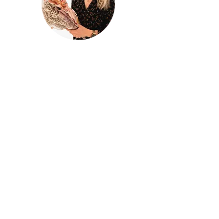
@houseofina
House Of
Ina
Baby & kinderkleding
Handgemaakte baby- en kinderkleding
met liefde ontworpen en gemaakt in
mijn atelier