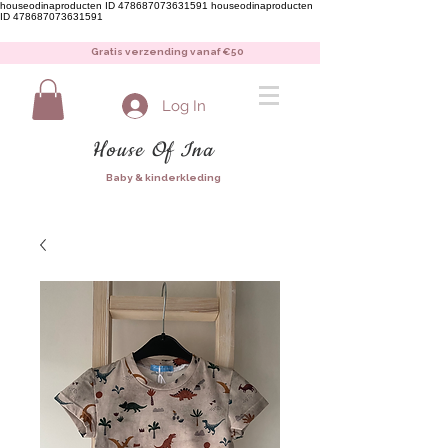
houseodinaproducten ID 478687073631591
houseodinaproducten
ID 478687073631591
Gratis verzending vanaf €50
Log In
House Of Ina
Baby & kinderkleding