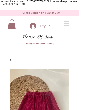
houseodinaproducten ID 478687073631591
houseodinaproducten
ID 478687073631591
Gratis verzending vanaf €50
Log In
House Of Ina
Baby & kinderkleding