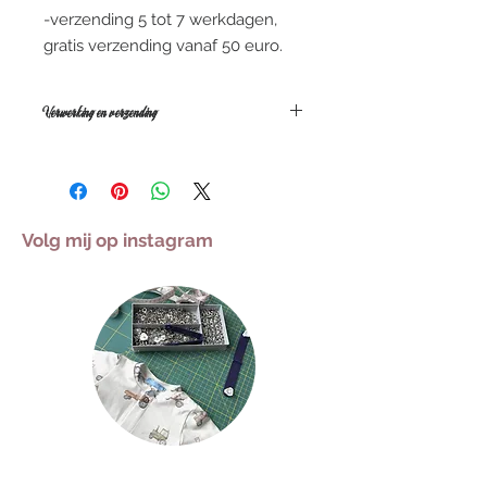
-verzending 5 tot 7 werkdagen,
gratis verzending vanaf 50 euro.
Verwerking en verzending
De gemiddelde levertermijn is
tussen de 5 a 10 werkdagen, deze
kan verschillen naargelang de
drukte. Dit is voor producten die niet
Volg mij op instagram
op voorraad zijn. Bestel je iets dat
op voorraad is dan wordt dit
meestal de eerstvolgende Werkdag
verzonden.
Iets dringend nodig tegen een
bepaalde datum ? Stem dit eerst
even af en we bekijken wat mogelijk
is (bij voorkeur via e-mail of Privé
berichtje via Instagram of facebook).
Alle pakketjes worden verzonden
met bpost.