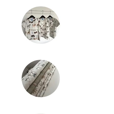
Verzending België: €5 (gratis vanaf
€50)