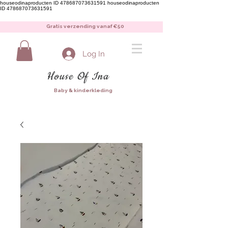
houseodinaproducten ID 478687073631591
houseodinaproducten
ID 478687073631591
Gratis verzending vanaf €50
Log In
House Of Ina
Baby & kinderkleding