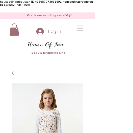
houseodinaproducten ID 478687073631591
houseodinaproducten
ID 478687073631591
Gratis verzending vanaf €50
Log In
House Of Ina
Baby & kinderkleding