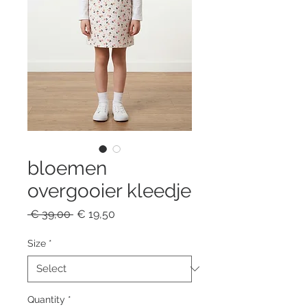
bloemen
overgooier kleedje
Regular
Sale
 € 39,00 
€ 19,50
Price
Price
Size
*
Quantity
*