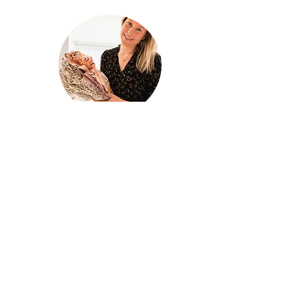
@houseofina
House Of
Ina
Baby & kinderkleding