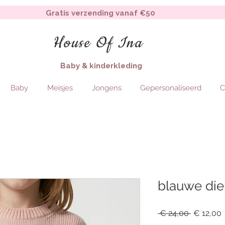
Gratis verzending vanaf €50
House Of Ina
Baby & kinderkleding
Baby
Meisjes
Jongens
Gepersonaliseerd
C
blauwe dier
Regular
S
 € 24,00 
€ 12,00
Price
P