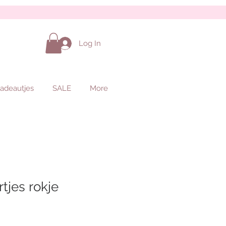
Log In
adeautjes
SALE
More
tjes rokje
ale
rice