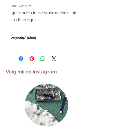
wasadvies
30 graden in de wasmachine, niet
in de droger.
verzending/ophaling
De gemiddelde levertermijn is
tussen de 5 a 10 WERKdagen, deze
kan verschillen naargelang de
drukte. Iets dringend nodig tegen
Volg mij op instagram
een bepaalde datum? contacteer
mij gerust via mail of stuur een privé
berichtje op instagram of facebook.
VERZENDING
Alle pakketjes worden verzonden
met Bpost. De verzending kost €5
en is gratis bij aankopen vanaf €50.
AFHALING
Bestellingen kunnen gratis
afgehaald worden na bevestiging