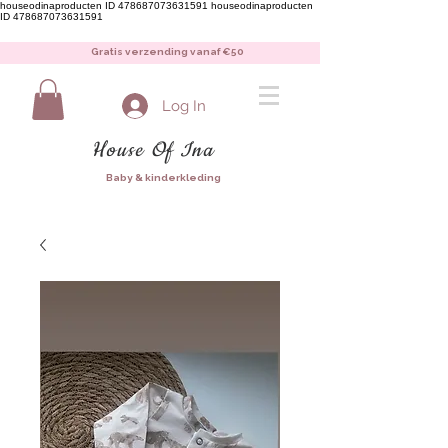
houseodinaproducten ID 478687073631591
houseodinaproducten
ID 478687073631591
Gratis verzending vanaf €50
Log In
House Of Ina
Baby & kinderkleding