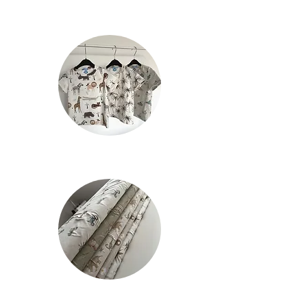
via mail die u ontvangt wanneer u
bestelling klaar is om opgehaald te
worden op draaiweg 1B,9470
Denderleeuw.