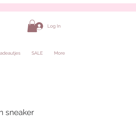
Log In
adeautjes
SALE
More
n sneaker
le
ice