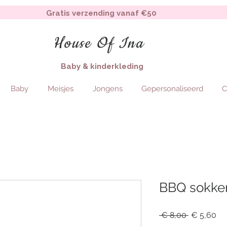
Gratis verzending vanaf €50
House Of Ina
Baby & kinderkleding
Baby
Meisjes
Jongens
Gepersonaliseerd
C
BBQ sokke
Regular
Sa
 € 8,00 
€ 5,60
Price
Pr