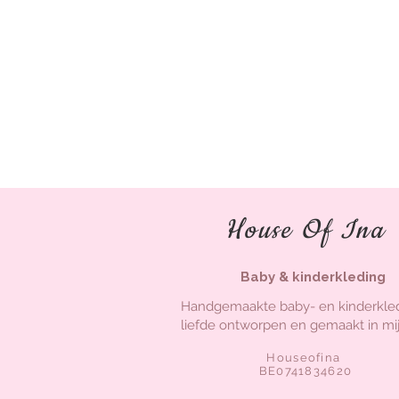
House Of Ina
Baby & kinderkleding
Handgemaakte baby- en kinderkle
liefde ontworpen en gemaakt in mij
Houseofina
BE0741834620