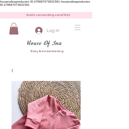
houseodinaproducten ID 478687073631591
houseodinaproducten
ID 478687073631591
Gratis verzending vanaf €50
Log In
House Of Ina
Baby & kinderkleding