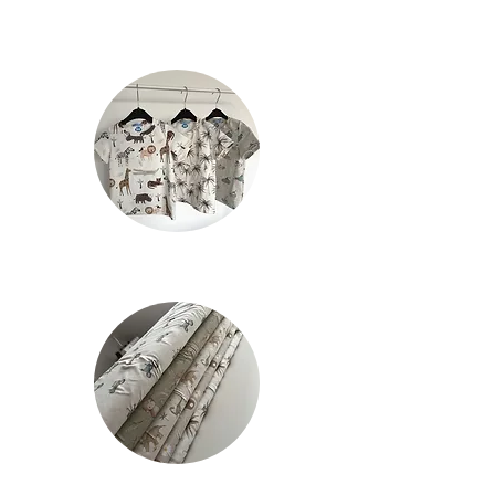
afgehaald worden na bevestiging
via mail die u ontvangt wanneer u
bestelling klaar is om opgehaald te
worden op draaiweg 1B,9470
Denderleeuw.