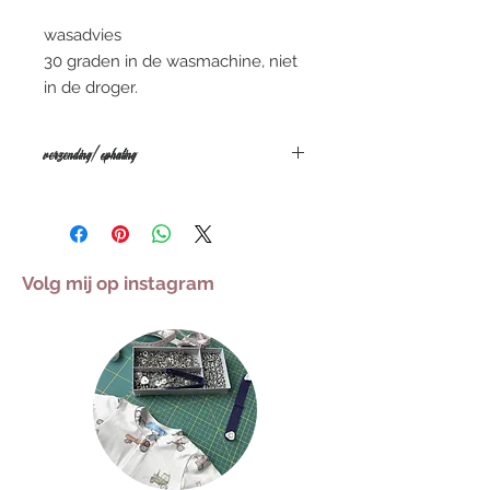
wasadvies
30 graden in de wasmachine, niet
in de droger.
verzending/ophaling
De gemiddelde levertermijn is
tussen de 5 a 10 WERKdagen, deze
kan verschillen naargelang de
drukte. Iets dringend nodig tegen
Volg mij op instagram
een bepaalde datum? contacteer
mij gerust via mail of stuur een privé
berichtje op instagram of facebook.
VERZENDING
Alle pakketjes worden verzonden
met Bpost. De verzending kost €5
en is gratis bij aankopen vanaf €50.
AFHALING
Bestellingen kunnen gratis