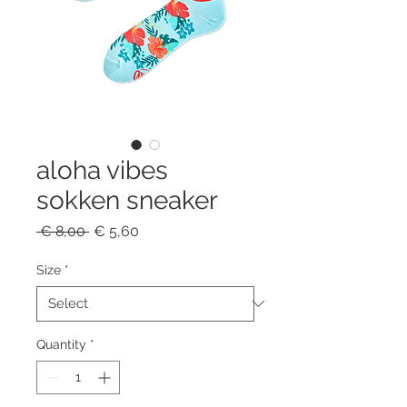
aloha vibes
sokken sneaker
Regular
Sale
 € 8,00 
€ 5,60
Price
Price
Size
*
Quantity
*