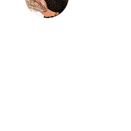
@houseofina
House Of
Ina
Baby & kinderkleding
Handgemaakte baby- en kinderkleding
met liefde ontworpen en gemaakt in
mijn atelier
Houseofina