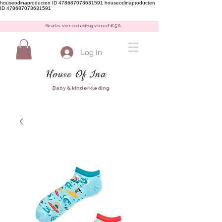
houseodinaproducten ID 478687073631591
houseodinaproducten
ID 478687073631591
Gratis verzending vanaf €50
Log In
House Of Ina
Baby & kinderkleding