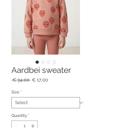
Aardbei sweater
Regular
Sale
 € 34,00 
€ 17,00
Price
Price
Size
*
Quantity
*