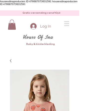
houseodinaproducten ID 478687073631591
houseodinaproducten
ID 478687073631591
Gratis verzending vanaf €50
Log In
House Of Ina
Baby & kinderkleding