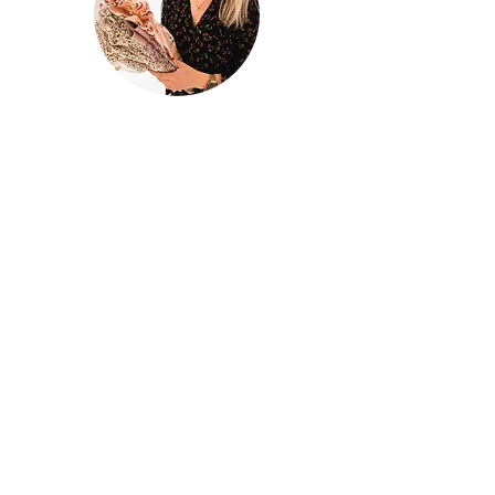
@houseofina
House Of
Ina
Baby & kinderkleding
Handgemaakte baby- en kinderkleding
met liefde ontworpen en gemaakt in
mijn atelier